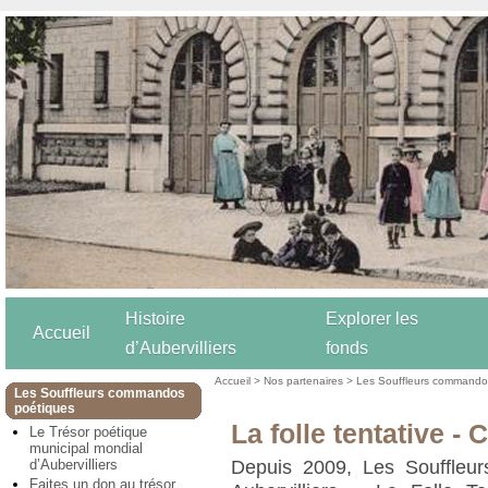
Histoire
Explorer les
Accueil
d’Aubervilliers
fonds
Accueil
>
Nos partenaires
>
Les Souffleurs commando
Les Souffleurs commandos
poétiques
La folle tentative -
Le Trésor poétique
municipal mondial
d’Aubervilliers
Depuis 2009, Les Souffleu
Faites un don au trésor