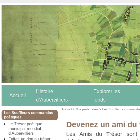
Histoire
Explorer les
Accueil
d’Aubervilliers
fonds
Accueil
>
Nos partenaires
>
Les Souffleurs commando
Les Souffleurs commandos
poétiques
Devenez un ami du 
Le Trésor poétique
municipal mondial
d’Aubervilliers
Les Amis du Trésor sont 
Faites un don au trésor