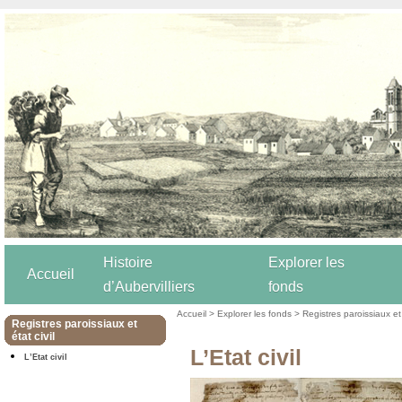
Histoire
Explorer les
Accueil
d’Aubervilliers
fonds
Accueil
>
Explorer les fonds
>
Registres paroissiaux et 
Registres paroissiaux et
état civil
L’Etat civil
L’Etat civil