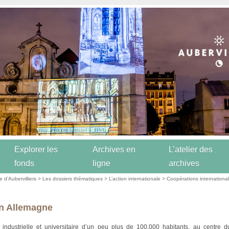
Explorer les
Archives en
L’atelier des
fonds
ligne
archives
re d’Aubervilliers
>
Les dossiers thématiques
>
L’action internationale
>
Coopérations internationa
en Allemagne
e industrielle et universitaire d’un peu plus de 100.000 habitants, au centre