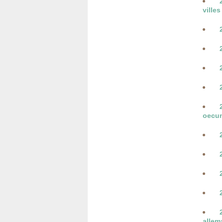
villes
oecu
alle