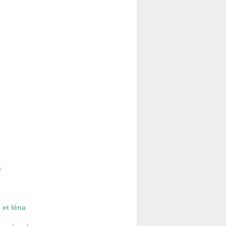
a
 et Iéna