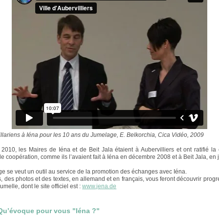
villariens à Iéna pour les 10 ans du Jumelage, E. Belkorchia, Cica Vidéo, 2009
 2010, les Maires de Iéna et de Beit Jala étaient à Aubervilliers et ont ratifié la
 de coopération, comme ils l’avaient fait à Iéna en décembre 2008 et à Beit Jala, en 
e se veut un outil au service de la promotion des échanges avec Iéna.
, des photos et des textes, en allemand et en français, vous feront découvrir prog
jumelle, dont le site officiel est :
www.jena.de
Qu’évoque pour vous "Iéna ?"