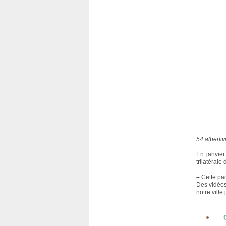
54 alberti
En janvier
trilatérale
–
Cette pag
Des vidéos
notre ville 