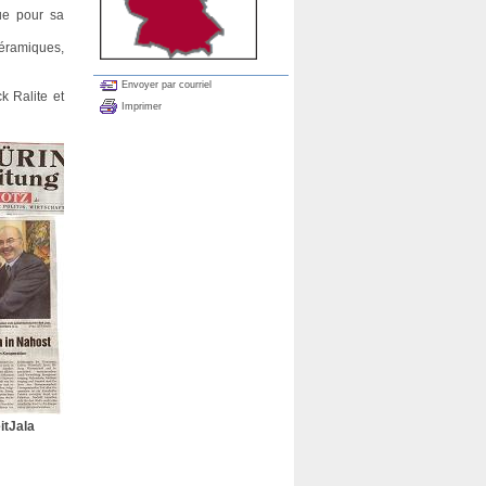
ue pour sa
céramiques,
Envoyer par courriel
k Ralite et
Imprimer
itJala