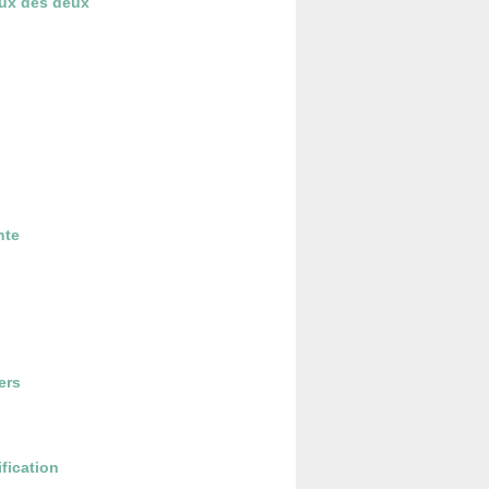
aux des deux
nte
ers
ification