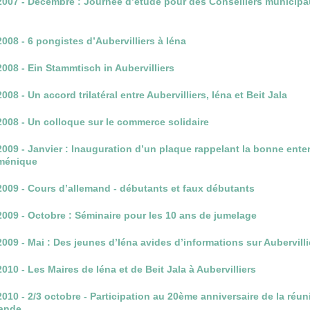
2007 - Décembre : Journée d’étude pour des Conseillers municip
2008 - 6 pongistes d’Aubervilliers à Iéna
2008 - Ein Stammtisch in Aubervilliers
2008 - Un accord trilatéral entre Aubervilliers, Iéna et Beit Jala
2008 - Un colloque sur le commerce solidaire
2009 - Janvier : Inauguration d’un plaque rappelant la bonne ente
ménique
2009 - Cours d’allemand - débutants et faux débutants
2009 - Octobre : Séminaire pour les 10 ans de jumelage
2009 - Mai : Des jeunes d’Iéna avides d’informations sur Aubervilli
2010 - Les Maires de Iéna et de Beit Jala à Aubervilliers
2010 - 2/3 octobre - Participation au 20ème anniversaire de la réun
mande