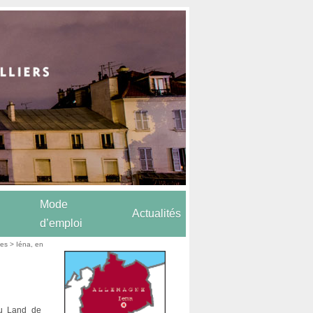
Mode
Actualités
d’emploi
les
> Iéna, en
 du Land de