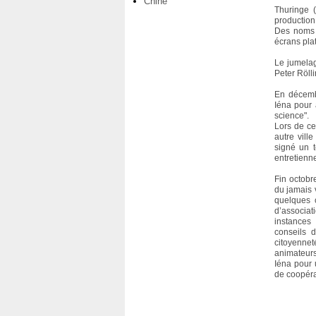
Chine
Thuringe (
production
Des noms c
écrans plat
Le jumelag
Peter Rölli
En décembr
Iéna pour 
science".
Lors de cet
autre vill
signé un t
entretienn
Fin octobr
du jamais 
quelques c
d’associat
instances 
conseils d
citoyenne
animateurs
Iéna pour 
de coopéra