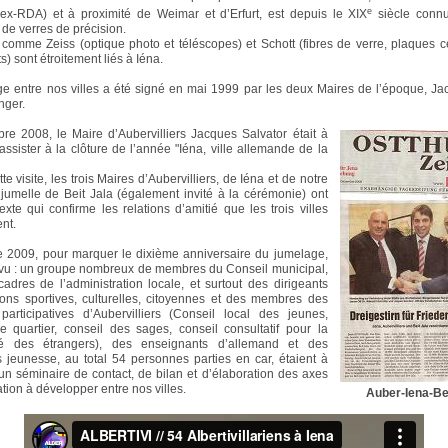
e
ex-RDA) et à proximité de Weimar et d’Erfurt, est depuis le XIX
siècle conn
 de verres de précision.
omme Zeiss (optique photo et téléscopes) et Schott (fibres de verre, plaques 
s) sont étroitement liés à Iéna.
e entre nos villes a été signé en mai 1999 par les deux Maires de l’époque, Jac
nger.
e 2008, le Maire d’Aubervilliers Jacques Salvator était à
assister à la clôture de l’année "Iéna, ville allemande de la
te visite, les trois Maires d’Aubervilliers, de Iéna et de notre
e jumelle de Beit Jala (également invité à la cérémonie) ont
exte qui confirme les relations d’amitié que les trois villes
ent.
e 2009, pour marquer le dixième anniversaire du jumelage,
vu : un groupe nombreux de membres du Conseil municipal,
adres de l’administration locale, et surtout des dirigeants
ions sportives, culturelles, citoyennes et des membres des
participatives d’Aubervilliers (Conseil local des jeunes,
e quartier, conseil des sages, conseil consultatif pour la
té des étrangers), des enseignants d’allemand et des
 jeunesse, au total 54 personnes parties en car, étaient à
un séminaire de contact, de bilan et d’élaboration des axes
tion à développer entre nos villes.
Auber-Iena-Be