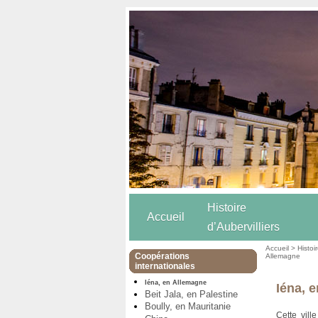
Histoire
Accueil
d’Aubervilliers
Accueil
>
Histoi
Coopérations
Allemagne
internationales
Iéna, en Allemagne
Iéna, 
Beit Jala, en Palestine
Boully, en Mauritanie
Cette vill