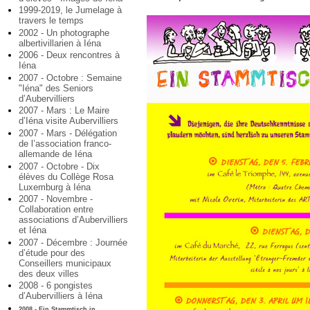
1999-2019, le Jumelage à
travers le temps
2002 - Un photographe
albertivillarien à Iéna
2006 - Deux rencontres à
Iéna
2007 - Octobre : Semaine
"Iéna" des Seniors
d’Aubervilliers
2007 - Mars : Le Maire
d’Iéna visite Aubervilliers
2007 - Mars - Délégation
de l’association franco-
allemande de Iéna
2007 - Octobre - Dix
élèves du Collège Rosa
Luxemburg à Iéna
2007 - Novembre -
Collaboration entre
associations d’Aubervilliers
et Iéna
2007 - Décembre : Journée
d’étude pour des
Conseillers municipaux
des deux villes
2008 - 6 pongistes
d’Aubervilliers à Iéna
2008 - Ein Stammtisch in