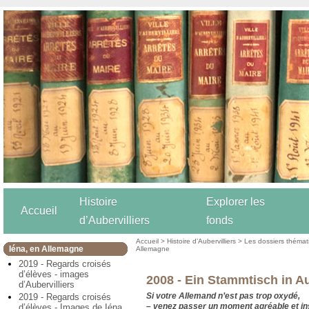
Histoire
Explorer les
Accueil
d’Aubervilliers
fonds
Accueil
>
Histoire d’Aubervilliers
>
Les dossiers thémat
Iéna, en Allemagne
Allemagne
2019 - Regards croisés
d’élèves - images
2008 - Ein Stammtisch in Au
d’Aubervilliers
Si votre Allemand n’est pas trop oxydé,
2019 - Regards croisés
–
venez passer un moment agréable et inst
d’élèves - Images de Iéna