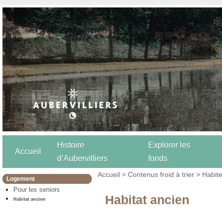
Histoire
Explorer les
Accueil
d’Aubervilliers
fonds
Accueil
>
Contenus froid à trier
>
Habite
Logement
Pour les seniors
Habitat ancien
Habitat ancien