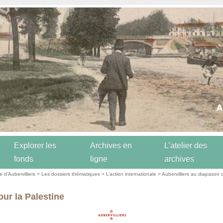
Explorer les
Archives en
L’atelier des
fonds
ligne
archives
re d’Aubervilliers
>
Les dossiers thématiques
>
L’action internationale
>
Aubervilliers au diapason
our la Palestine