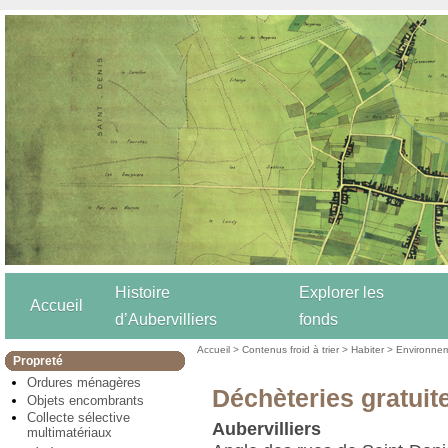
Histoire
Explorer les
Accueil
d’Aubervilliers
fonds
Accueil
>
Contenus froid à trier
>
Habiter
>
Environne
Propreté
Ordures ménagères
Déchèteries gratuit
Objets encombrants
Collecte sélective
Aubervilliers
multimatériaux