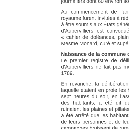
journaliers dont 60 environ so
Au commencement de l’anné
royaume furent invitées à réd
à être soumis aux États géné
d’Aubervilliers est convoq
« cahier de doléances, plai
Mesme Monard, curé et supérie
Naissance de la commune du
Le premier registre de déli
d’Aubervilliers ne fait pas 
1789.
En revanche, la délibération 
laquelle étaient en proie les h
sept heures du soir, en l’
des habitants, a été dit q
ruinaient les plaines et pillai
a été arrêté que les habitants
de leurs personnes et de leu
campagnes bruissent de rum