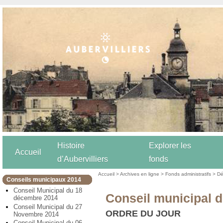
Histoire
Explorer les
Accueil
d’Aubervilliers
fonds
Accueil
>
Archives en ligne
>
Fonds administratifs
>
Dé
Conseils municipaux 2014
Conseil Municipal du 18
Conseil municipal 
décembre 2014
Conseil Municipal du 27
ORDRE DU JOUR
Novembre 2014
Conseil Municipal du 06