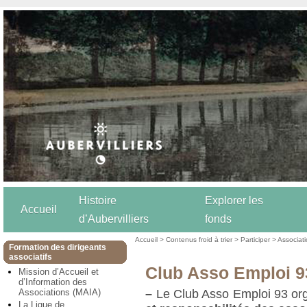
Histoire
Explorer les
Accueil
d’Aubervilliers
fonds
Accueil
>
Contenus froid à trier
>
Participer
>
Associat
Formation des dirigeants
associatifs
Club Asso Emploi 9
Mission d’Accueil et
d’Information des
Associations (MAIA)
–
Le Club Asso Emploi 93 or
La Ligue de