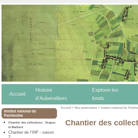
Histoire
Explorer les
Accueil
d’Aubervilliers
fonds
Accueil
>
Nos partenaires
>
Institut national du Patrim
Institut national du
Patrimoine
Chantier des collect
Chantier des collections : Grapus
et Maillard
Chantier de l’INP - saison
2