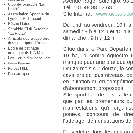
Avenue Roger Salengro, 93 
Club de Scrabble "La
Tél. : 01.48.38.62.63.
Frette"
Site Internet :
www.ucpa-laco
Association Sportive du
Lycée J.P. Timbaut
Pêche Hotus
Du lundi au vendredi : 10 h à
Scrabble Club Scrabble
samedi : 9 h à 12 h et 15 h à
"La Frette"
dimanche : 9 h à 12 h
Amicale des Supporters
des p’tits gars d’Auber
Ecole de patinage
Situé dans le Parc Départem
artistique (E.P.A.M.)
10 ha, le centre équestre U
Les Hotus d’Aubervilliers
manque pour une pratique opti
Centre Equestre
Douze mois sur douze, le cen
Forest HILL
Kookaï Sport
cavaliers de tous niveaux, de
en initiation ou en compétitio
d’abonnement proposées.
Site sportif et de loisirs, le
que par les promeneurs du
manifestations qu’il organ
poneys, concours de dres
l’attelage, démonstrations de 
En vedette, tous les ans au 