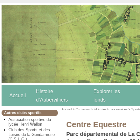
Histoire
Explorer les
Accueil
d’Aubervilliers
fonds
Accueil
>
Contenus froid à trier
>
Les services
>
Sport
Autres clubs sportifs
Association sportive du
Centre Equestre
lycée Henri Wallon
Club des Sports et des
Parc départemental de La 
Loisirs de la Gendarmerie
(C.S.L.G.)