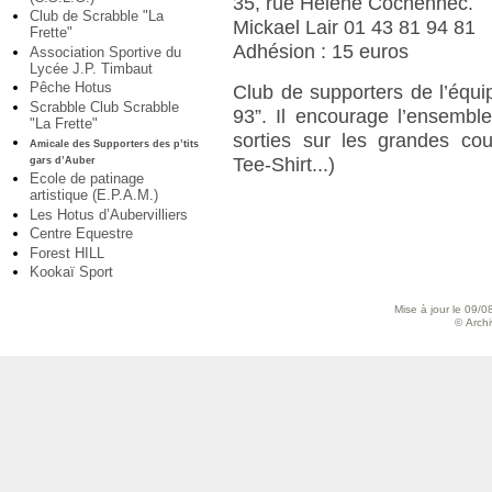
35, rue Hélène Cochennec.
Club de Scrabble "La
Mickael Lair 01 43 81 94 81
Frette"
Adhésion : 15 euros
Association Sportive du
Lycée J.P. Timbaut
Pêche Hotus
Club de supporters de l’équi
Scrabble Club Scrabble
93”. Il encourage l’ensembl
"La Frette"
sorties sur les grandes cou
Amicale des Supporters des p’tits
Tee-Shirt...)
gars d’Auber
Ecole de patinage
artistique (E.P.A.M.)
Les Hotus d’Aubervilliers
Centre Equestre
Forest HILL
Kookaï Sport
Mise à jour le 09/0
© Archiv