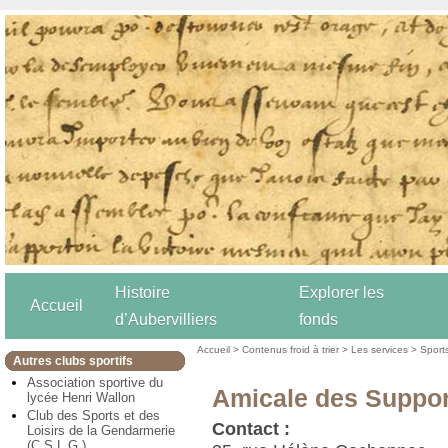
Histoire
Explorer les
Accueil
d’Aubervilliers
fonds
Accueil
>
Contenus froid à trier
>
Les services
>
Sport
Autres clubs sportifs
Association sportive du
Amicale des Support
lycée Henri Wallon
Club des Sports et des
Contact :
Loisirs de la Gendarmerie
(C.S.L.G.)