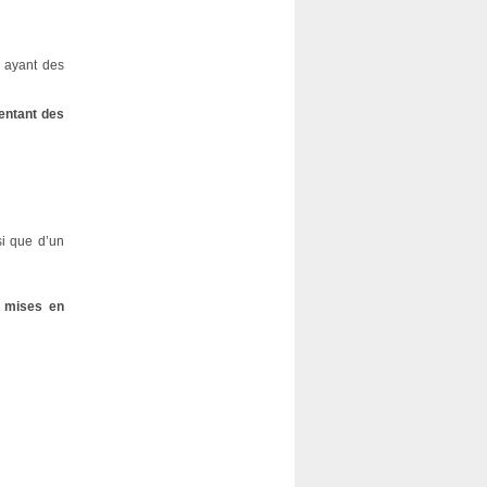
s ayant des
sentant des
si que d’un
t mises en