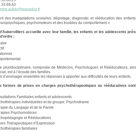
8.33.00.25
8.33.69.63
cmpp.auber@wanadoo.fr
nt des inadaptations scolaires, dépistage, diagnostic et rééducation des enfant
europsychiques, psychomoteurs et des troubles du comportement ».
Aubervilliers accueille avec leur famille, les enfants et les adolescents pré
 d’ordre :
aire
tif
ationnel
portemental
 pluridisciplinaire, composée de Médecins, Psychologues et Rééducateurs, ain
ial, est à l’écoute des familles.
t d’envisager ensemble les réponses à apporter aux difficultés de leurs enfants.
es formes de prises en charges psychothérapeutiques ou rééducatives son
ultations Familiales enfants et adolescents
chothérapies individuelles et de groupe, Psychodrame
rapie du Langage et de la Parole
rapies Psychomotrices
chopédagogie et Rééducations
iers Thérapeutiques d’Expression
hothérapies familiales