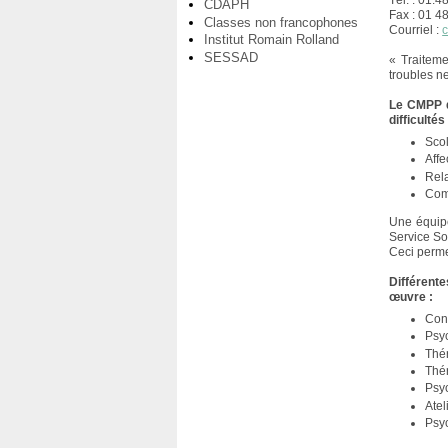
Tél. : 01.4
CDAPH
Fax : 01 4
Classes non francophones
Courriel :
Institut Romain Rolland
SESSAD
« Traiteme
troubles n
Le CMPP d’
difficultés
Scol
Affec
Rel
Com
Une équipe
Service Soc
Ceci perme
Différent
œuvre :
Cons
Psy
Thé
Thé
Psy
Atel
Psyc