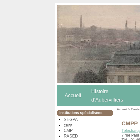
Histoire
Accueil
d’Aubervilliers
Accueil
>
Conten
Institutions spécialisées
SEGPA
CMPP
CMPP
CMP
Télécharge
7 rue Paul
RASED