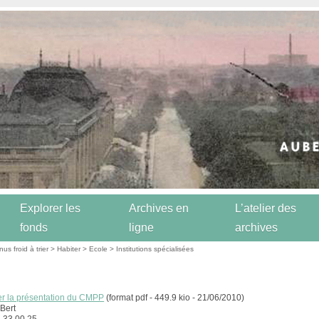
Explorer les
Archives en
L’atelier des
fonds
ligne
archives
us froid à trier
>
Habiter
>
Ecole
>
Institutions spécialisées
r la présentation du CMPP
(format pdf - 449.9 kio - 21/06/2010)
 Bert