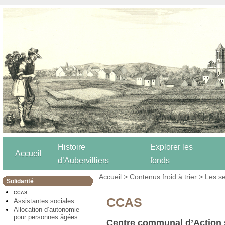
Histoire
Explorer les
Accueil
d’Aubervilliers
fonds
Accueil
>
Contenus froid à trier
>
Les se
Solidarité
CCAS
CCAS
Assistantes sociales
Allocation d’autonomie
pour personnes âgées
Centre communal d’Action 