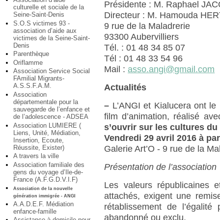
Présidente : M. Raphael 
culturelle et sociale de la
Directeur : M. Hamouda HE
Seine-Saint-Denis
S.O.S victimes 93 -
9 rue de la Maladrerie
association d’aide aux
93300 Aubervilliers
victimes de la Seine-Saint-
Denis
Tél. : 01 48 34 85 07
Parenthèque
Tél : 01 48 33 54 96
Oriflamme
Mail :
asso.angi@gmail.com
Association Service Social
FAmilial Migrants-
A.S.S.F.A.M.
Actualités
Association
départementale pour la
–
L’ANGI et Kialucera ont le 
sauvegarde de l’enfance et
film d’animation, réalisé av
de l’adolescence - ADSEA
Association LUMIERE (
s’ouvrir sur les cultures d
Liens, Unité, Médiation,
Vendredi 29 avril 2016 à par
Insertion, Ecoute,
Réussite, Exister)
Galerie Art’O - 9 rue de la Ma
A travers la ville
Association familiale des
Présentation de l’association
gens du voyage d’Ile-de-
France (A.F.G.D.V.I.F)
Les valeurs républicaines
Association de la nouvelle
attachés, exigent une remise
génération immigrée - ANGI
A.A.D.E.F. Médiation
rétablissement de l’égalité
enfance-famille
abandonné ou exclu.
Assistance à domicile pour