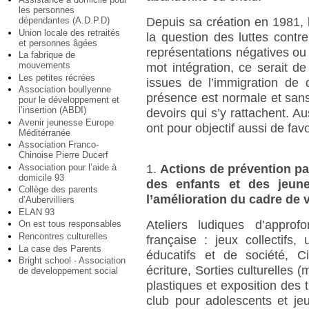
les personnes
dépendantes (A.D.P.D)
Depuis sa création en 1981,
Union locale des retraités
la question des luttes contre 
et personnes âgées
représentations négatives ou f
La fabrique de
mouvements
mot intégration, ce serait d
Les petites récrées
issues de l’immigration de 
Association boullyenne
présence est normale et sans 
pour le développement et
l’insertion (ABDI)
devoirs qui s’y rattachent. A
Avenir jeunesse Europe
ont pour objectif aussi de fav
Méditérranée
Association Franco-
Chinoise Pierre Ducerf
Association pour l’aide à
1.
Actions de prévention par 
domicile 93
des enfants et des jeune
Collège des parents
l’amélioration du cadre de v
d’Aubervilliers
ELAN 93
Ateliers ludiques d’appro
On est tous responsables
Rencontres culturelles
française : jeux collectifs, 
La case des Parents
éducatifs et de société, Ci
Bright school - Association
écriture, Sorties culturelles 
de developpement social
plastiques et exposition des t
club pour adolescents et 