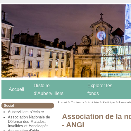
Histoire
Explorer les
Accueil
d’Aubervilliers
fonds
Accueil
>
Contenus froid à trier
>
Participer
>
Associat
Social
Aubervilliers s’éclaire
Association de la n
Association Nationale de
Défense des Malades,
- ANGI
Invalides et Handicapés
Association d’aide