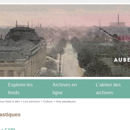
Explorer les
Archives en
L’atelier des
fonds
ligne
archives
us froid à trier
>
Les services
>
Culture
> Arts plastiques
lastiques
Le CAPA