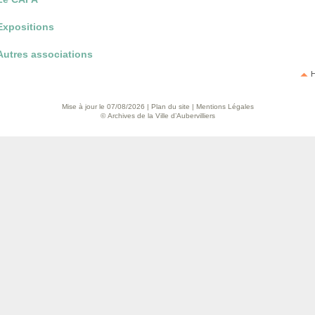
Expositions
Autres associations
H
Mise à jour le 07/08/2026 |
Plan du site
|
Mentions Légales
© Archives de la Ville d’Aubervilliers