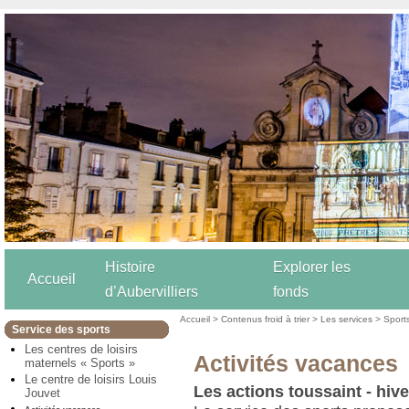
Histoire
Explorer les
Accueil
d’Aubervilliers
fonds
Accueil
>
Contenus froid à trier
>
Les services
>
Sport
Service des sports
Les centres de loisirs
Activités vacances
maternels « Sports »
Le centre de loisirs Louis
Les actions toussaint - hiv
Jouvet