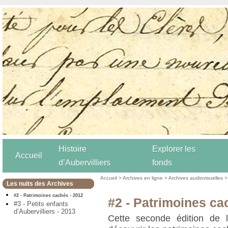
Histoire
Explorer les
Accueil
d’Aubervilliers
fonds
Accueil
>
Archives en ligne
>
Archives audiovisuelles
Les nuits des Archives
#2 - Patrimoines cachés - 2012
#2 - Patrimoines ca
#3 - Petits enfants
d’Aubervilliers - 2013
Cette seconde édition de l