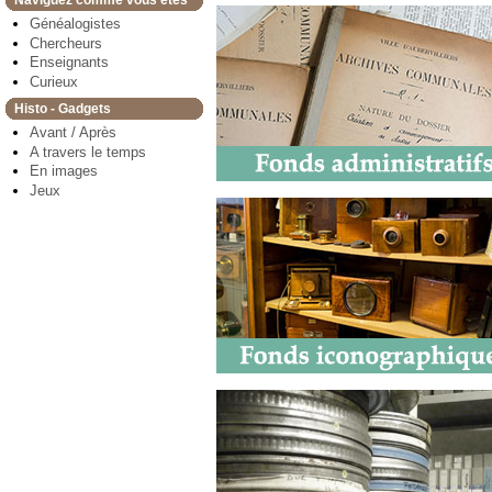
Naviguez comme vous êtes
Généalogistes
Chercheurs
Enseignants
Curieux
Histo - Gadgets
Avant / Après
A travers le temps
En images
Jeux