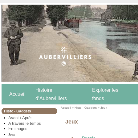
Histoire
Explorer les
Accueil
d’Aubervilliers
fonds
Accueil
>
Histo - Gadgets
> Jeux
Histo - Gadgets
Avant / Après
Jeux
A travers le temps
En images
Jeux