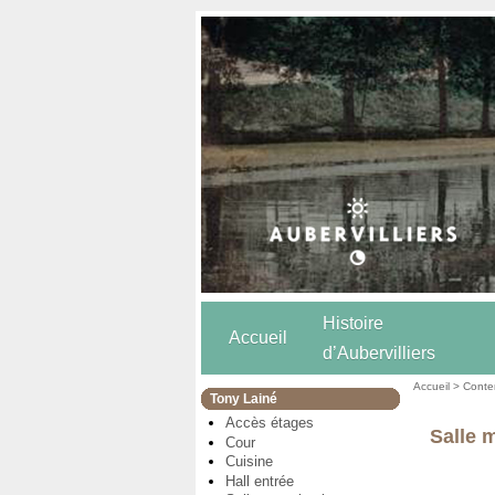
Histoire
Accueil
d’Aubervilliers
Accueil
>
Conten
Tony Lainé
Accès étages
Salle 
Cour
Cuisine
Hall entrée