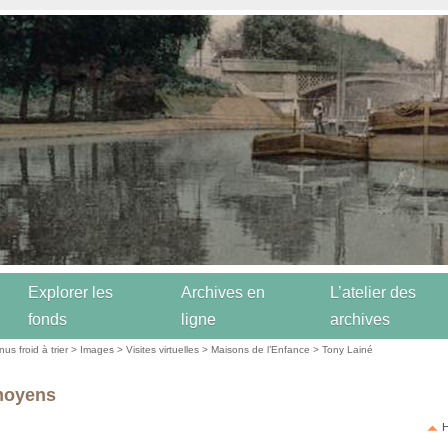
Explorer les
Archives en
L’atelier des
fonds
ligne
archives
us froid à trier
>
Images
>
Visites virtuelles
>
Maisons de l’Enfance
>
Tony Lainé
moyens
H