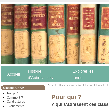
Histoire
Explorer les
Accueil
d’Aubervilliers
fonds
Accueil
>
Contenus froid à trier
>
Habiter
>
Ecole
>
Cl
Classes CHAM
Pour qui ?
Pour qui ?
Comment ?
Candidatures
A qui s’adressent ces class
Evénements