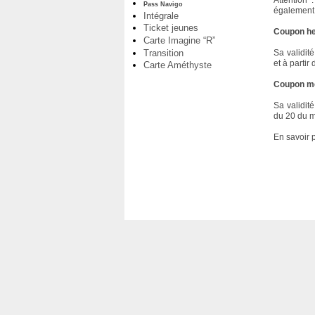
Attention
Pass Navigo
également l
Intégrale
Ticket jeunes
Coupon h
Carte Imagine “R”
Transition
Sa validit
et à parti
Carte Améthyste
Coupon m
Sa validité
du 20 du m
En savoir 