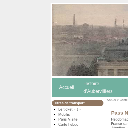
Histoire
Accueil
d’Aubervilliers
Accueil
>
Conten
Titres de transport
Le ticket « t »
Pass N
Mobilis
Paris Visite
Hebdomada
France san
Carte hebdo