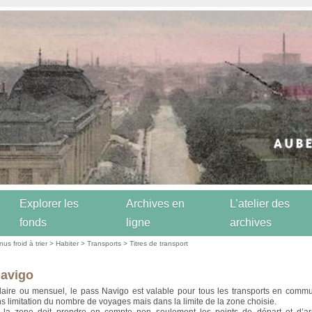
Explorer les
Archives en
L’atelier des
fonds
ligne
archives
us froid à trier
>
Habiter
>
Transports
>
Titres de transport
avigo
ire ou mensuel, le pass Navigo est valable pour tous les transports en commun
s limitation du nombre de voyages mais dans la limite de la zone choisie.