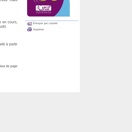
rivée mais
e en cours,
Envoyer par courriel
udi).
Imprimer
té à partir
aut de page