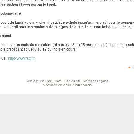
 : la zone doit prendre en compte non seulement les points de départ et d’ar
es secteurs traversés par le trajet.
ebdomadaire
é court du lundi au dimanche. Il peut être acheté jusqu’au mercredi pour la semain
r du vendredi pour la semaine suivante (pas de vente de coupon hebdomadaire le je
ensuel
 court sur un mois du calendrier (et non du 15 au 15 par exemple). Il peut être ache
ois précédent et jusqu’au 19 du mois en cours.
plus :
http://www.ratp.fr
H
Mise à jour le 05/08/2026 |
Plan du site
|
Mentions Légales
© Archives de la Ville d’Aubervilliers