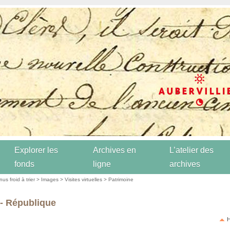
Explorer les
Archives en
L’atelier des
fonds
ligne
archives
us froid à trier
>
Images
>
Visites virtuelles
>
Patrimoine
 - République
H