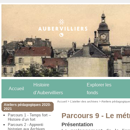
Histoire
Explorer les
Accueil
d’Aubervilliers
fonds
Accueil
>
L’atelier des archives
>
Ateliers pédagogiqu
Ateliers pédagogiques 2020-
2021
Parcours 9 - Le mét
Parcours 1 - Temps fort –
Histoire d’un fort
Présentation
Parcours 2 - Apprenti
historien aux Archives