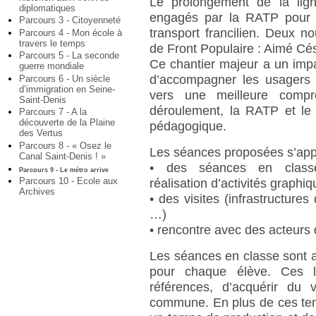
Le prolongement de la lign
diplomatiques
engagés par la RATP pour 
Parcours 3 - Citoyenneté
transport francilien. Deux n
Parcours 4 - Mon école à
travers le temps
de Front Populaire : Aimé Césa
Parcours 5 - La seconde
Ce chantier majeur a un impact
guerre mondiale
d’accompagner les usagers d
Parcours 6 - Un siècle
d’immigration en Seine-
vers une meilleure comp
Saint-Denis
déroulement, la RATP et le
Parcours 7 - A la
découverte de la Plaine
pédagogique.
des Vertus
Parcours 8 - « Osez le
Les séances proposées s’appui
Canal Saint-Denis ! »
• des séances en classe 
Parcours 9 - Le métro arrive
Parcours 10 - Ecole aux
réalisation d’activités graph
Archives
• des visites (infrastructures
…)
• rencontre avec des acteurs 
Les séances en classe sont
pour chaque élève. Ces li
références, d’acquérir du 
commune. En plus de ces te