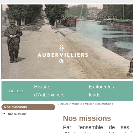
Histoire
Explorer les
Accueil
d’Aubervilliers
fonds
Accueil
>
Mode d’emploi
>
Nos missions
Nos missions
Nos missions
Nos missions
Par l’ensemble de ses m