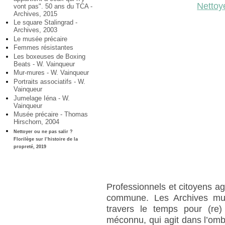
Nettoye
vont pas". 50 ans du TCA -
Archives, 2015
Le square Stalingrad -
Archives, 2003
Le musée précaire
Femmes résistantes
Les boxeuses de Boxing
Beats - W. Vainqueur
Mur-mures - W. Vainqueur
Portraits associatifs - W.
Vainqueur
Jumelage Iéna - W.
Vainqueur
Musée précaire - Thomas
Hirschorn, 2004
Nettoyer ou ne pas salir ?
Florilège sur l’histoire de la
propreté, 2019
Professionnels et citoyens ag
commune. Les Archives mun
travers le temps pour (re)
méconnu, qui agit dans l’om