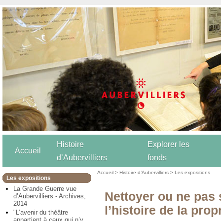
Histoire
Explorer les
Accueil
d’Aubervilliers
fonds
Accueil
>
Histoire d’Aubervilliers
>
Les expositions
Les expositions
La Grande Guerre vue
Nettoyer ou ne pas s
d’Aubervilliers - Archives,
2014
l’histoire de la prop
"L’avenir du théâtre
appartient à ceux qui n’y