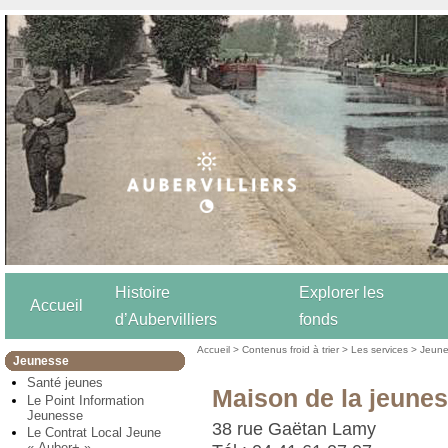
Histoire
Explorer les
Accueil
d’Aubervilliers
fonds
Accueil
>
Contenus froid à trier
>
Les services
>
Jeun
Jeunesse
Santé jeunes
Maison de la jeune
Le Point Information
Jeunesse
38 rue Gaëtan Lamy
Le Contrat Local Jeune
« Auber+ »