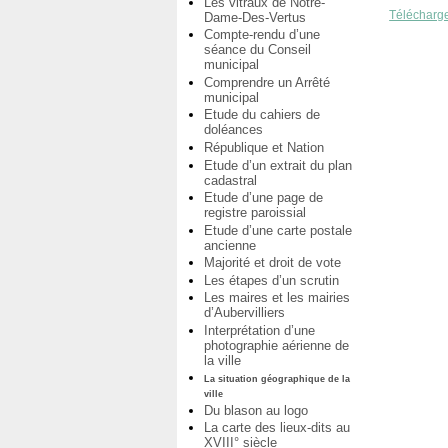
Les vitraux de Notre-
Télécharge
Dame-Des-Vertus
Compte-rendu d’une
séance du Conseil
municipal
Comprendre un Arrêté
municipal
Etude du cahiers de
doléances
République et Nation
Etude d’un extrait du plan
cadastral
Etude d’une page de
registre paroissial
Etude d’une carte postale
ancienne
Majorité et droit de vote
Les étapes d’un scrutin
Les maires et les mairies
d’Aubervilliers
Interprétation d’une
photographie aérienne de
la ville
La situation géographique de la
ville
Du blason au logo
La carte des lieux-dits au
XVIII° siècle