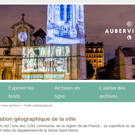
Explorer les
Archives en
L’atelier des
fonds
ligne
archives
ier des archives
>
Outils pédagogiques
ation géographique de la ville
ers est l’une des 1281 communes de la région Ile-de-France ; sa superficie la r
0 villes du département de la Seine-Saint-Denis.