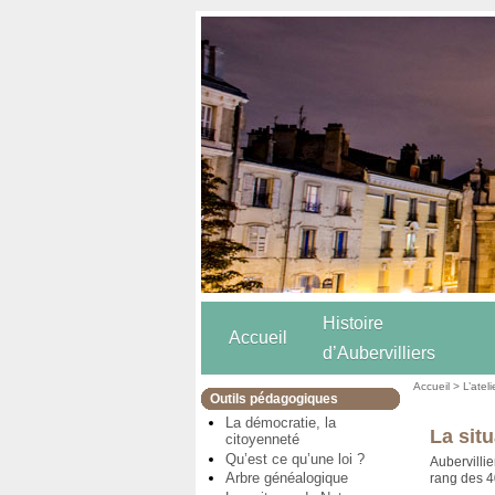
Histoire
Accueil
d’Aubervilliers
Accueil
>
L’atel
Outils pédagogiques
La démocratie, la
La situ
citoyenneté
Qu’est ce qu’une loi ?
Aubervilli
Arbre généalogique
rang des 4