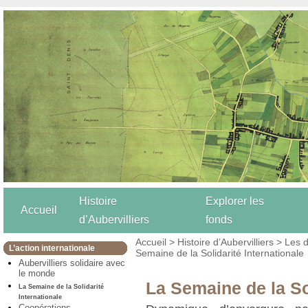
Histoire
Explorer les
Accueil
d’Aubervilliers
fonds
Accueil
>
Histoire d’Aubervilliers
>
Les d
L’action internationale
Semaine de la Solidarité Internationale
Aubervilliers solidaire avec
le monde
La Semaine de la Sol
La Semaine de la Solidarité
Internationale
Coopérations