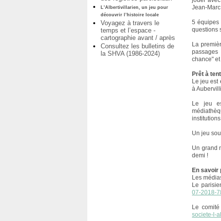
jouer avec
Jean-Marc 
L’Albertivillarien, un jeu pour
découvrir l’histoire locale
5 équipes 
Voyagez à travers le
questions s
temps et l’espace -
cartographie avant / après
La premièr
Consultez les bulletins de
passages 
la SHVA (1986-2024)
chance" et 
Prêt à ten
Le jeu est 
à Aubervil
Le jeu es
médiathèqu
institutions
Un jeu sout
Un grand m
demi !
En savoir 
Les médias
Le parisie
07-2018-7
Le comité
societe-l-a