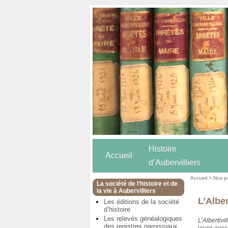
Histoire
Accueil
d’Aubervilliers
Accueil
>
Nos p
La société de l’histoire et de
la vie à Aubervilliers
L’Alber
Les éditions de la société
d’histoire
Les relevés généalogiques
L’Albertivil
des registres paroissiaux