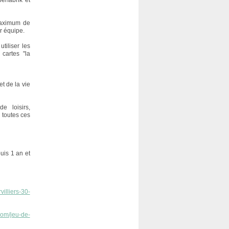
erfabrik et
 maximum de
ur équipe.
tiliser les
cartes "la
et de la vie
e loisirs,
 toutes ces
uis 1 an et
illiers-30-
com/jeu-de-