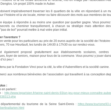
 l’histoire et la vie locale ancienne et récente, mis en image par l’association Aub
Denglos. Un projet 100% made in Auber.
doivent impérativement traverser les 8 quartiers de la ville en répondant à un
ur l’histoire et la vie locale, mimer ou faire découvrir des mots aux membres de le
e équipe à répondre à au moins une question par quartier gagne. Vous pourrez u
secrets ou cheminer tranquillement, à chacun sa stratégie mais attention des 
"pas de bol" pourrait mettre à mal votre plan initial.
ter l’aventure ?
en vente pour les particuliers au prix de 20 euros auprès de la société de l’histoire 
liers, 70 rue Heurtault, les lundis de 14h30 à 17h30 ou sur rendez-vous.
t également proposé gratuitement aux établissements scolaires, centres d
es, foyer de seniors, maison pour tous de la commune. Vous pourrez y jouer dans
 d’ici peu !
enu par la Fondation Vinci pour la cité, la ville d’Aubervilliers et la société canine.
erci aux nombreux bénévoles de l’association qui travaillent à sa conception dep
plus :
 en parlent :
n :
http://www.leparisien.fr/seine-saint-denis-93/un-jeu-pour-mieux-connaitre-auberv
838313.php
 départemental du tourisme de la Seine Saint-Denis :
https://www.tourisme93.
lbertivallarien.html