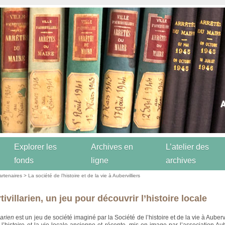
Explorer les
Archives en
L’atelier des
fonds
ligne
archives
artenaires
>
La société de l’histoire et de la vie à Aubervilliers
tivillarien, un jeu pour découvrir l’histoire locale
larien
est un jeu de société imaginé par la Société de l’histoire et de la vie à Auberv