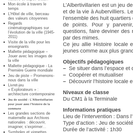
Mon école à travers le
L’Albertivillarien est un jeu d
temps
et de la vie à Aubervilliers. 
L’Hôtel de ville, berceau
l’ensemble des huit quartier
des valeurs citoyennes
Regards
de points. Pour y parveni
cinématographiques sur
questions, faire deviner de
l’évolution de la ville (1945-
2011)
par des mimes.
Visite de la ville pour les
Ce jeu allie Histoire locale 
enseignants
jeunes comme aux plus gran
Mallette pédagogique –
Jouer avec les images de
la ville
Objectifs pédagogiques
Mallette pédagogique - La
–
Se situer dans l’espace et 
Première Guerre mondiale
–
Coopérer et mutualiser
Jeu de piste – Promenons-
nous dans la ville
–
Découvrir l’histoire locale 
Livret-jeu
« Explorateurs » :
Niveaux de classe
architecture contemporaine
Du CM1 à la Terminale
Jeu de société - L’Albertivillarien
pour jouer avec l’histoire de la
Informations pratiques
commune
Les grandes sections de
Lieu de l’intervention : Dans 
maternelle aux Archives
nationales : découvrir,
Type d’action : Jeu de sociét
imaginer, s’exprimer…
Durée de l’activité : 1h30
Symboles et vignettes