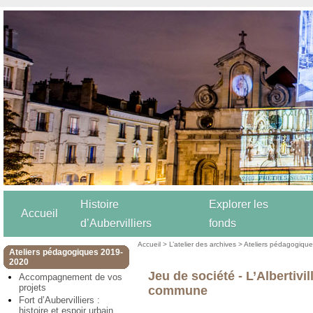
Histoire
Explorer les
Accueil
d’Aubervilliers
fonds
Accueil
>
L’atelier des archives
>
Ateliers pédagogiqu
Ateliers pédagogiques 2019-
2020
Jeu de société - L’Albertivil
Accompagnement de vos
projets
commune
Fort d’Aubervilliers :
histoire et espoir urbain