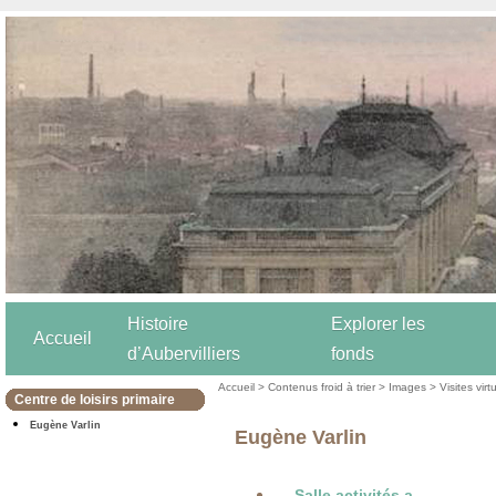
Histoire
Explorer les
Accueil
d’Aubervilliers
fonds
Accueil
>
Contenus froid à trier
>
Images
>
Visites virt
Centre de loisirs primaire
Eugène Varlin
Eugène Varlin
Salle activités a