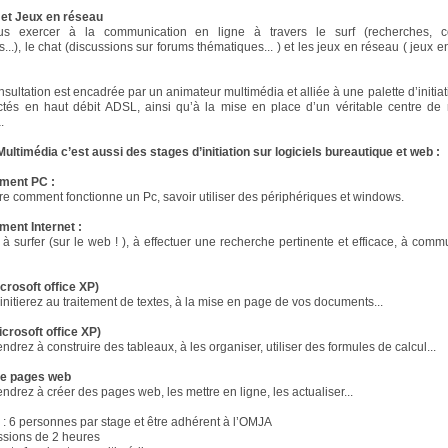
 et Jeux en réseau
s exercer à la communication en ligne à travers le surf (recherches, co
..), le chat (discussions sur forums thématiques... ) et les jeux en réseau ( jeux e
nsultation est encadrée par un animateur multimédia et alliée à une palette d’initia
tés en haut débit ADSL, ainsi qu’à la mise en place d’un véritable centre de 
.
ultimédia c’est aussi des stages d’initiation sur logiciels bureautique et web :
ment PC :
 comment fonctionne un Pc, savoir utiliser des périphériques et windows.
ent Internet :
à surfer (sur le web ! ), à effectuer une recherche pertinente et efficace, à comm
rosoft office XP)
initierez au traitement de textes, à la mise en page de vos documents...
crosoft office XP)
drez à construire des tableaux, à les organiser, utiliser des formules de calcul...
de pages web
ndrez à créer des pages web, les mettre en ligne, les actualiser...
 : 6 personnes par stage et être adhérent à l’OMJA
ssions de 2 heures