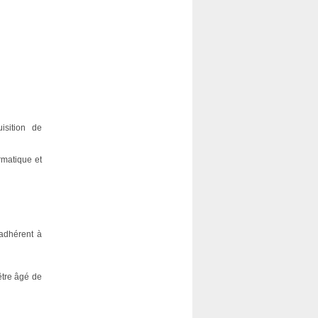
isition de
ormatique et
 adhérent à
être âgé de