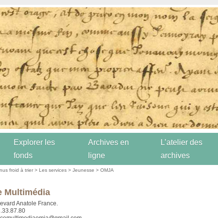
Explorer les
Archives en
L’atelier des
fonds
ligne
archives
us froid à trier
>
Les services
>
Jeunesse
>
OMJA
 Multimédia
evard Anatole France.
8.33.87.80