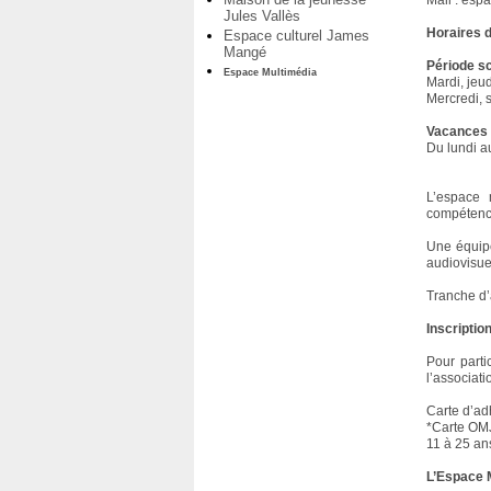
Mail : es
Jules Vallès
Horaires d
Espace culturel James
Mangé
Période sc
Espace Multimédia
Mardi, jeu
Mercredi, 
Vacances 
Du lundi a
L’espace 
compétence
Une équipe 
audiovisue
Tranche d’
Inscription
Pour parti
l’associat
Carte d’ad
*Carte OMJ
11 à 25 an
L’Espace 