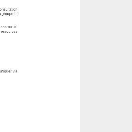
nsultation
n groupe et
tions sur 10
ressources
uniquer via