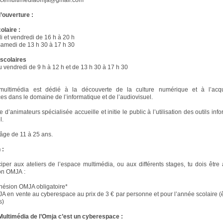
pacemultimediaomja@gmail.com
’ouverture :
olaire :
di et vendredi de 16 h à 20 h
samedi de 13 h 30 à 17 h 30
scolaires
u vendredi de 9 h à 12 h et de 13 h 30 à 17 h 30
multimédia est dédié à la découverte de la culture numérique et à l’acqu
s dans le domaine de l’informatique et de l’audiovisuel.
d’animateurs spécialisée accueille et initie le public à l’utilisation des outils inf
l.
âge de 11 à 25 ans.
 :
ciper aux ateliers de l’espace multimédia, ou aux différents stages, tu dois être
ion OMJA :
hésion OMJA obligatoire*
A en vente au cyberespace au prix de 3 € par personne et pour l’année scolaire (
s)
Multimédia de l’Omja c’est un cyberespace :