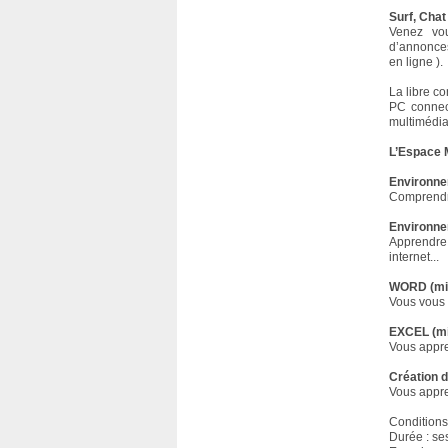
Surf, Chat
Venez vou
d’annonces.
en ligne ).
La libre co
PC connec
multimédia
L’Espace M
Environne
Comprendre
Environnem
Apprendre 
internet...
WORD (mic
Vous vous 
EXCEL (mi
Vous appren
Création 
Vous appre
Conditions
Durée : se