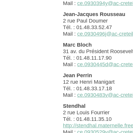
Mail :
ce.0930394y@ac-creteil
Jean-Jacques Rousseau
2 rue Paul Doumer
Tél. : 01.48.33.52.47
Mail :
ce.0930496j@ac-creteil
Marc Bloch
31 av. du Président Roosevel
Tél. : 01.48.11.17.90
Mail :
ce.0930445d@ac-creteil
Jean Perrin
12 rue Henri Manigart
Tél. : 01.48.33.17.18
Mail :
ce.0930483v@ac-creteil
Stendhal
2 rue Louis Fourrier
Tél. : 01.48.11.35.10
http://stendhal.maternelle.free
Mail :
ce.0930529v@ac-creteil