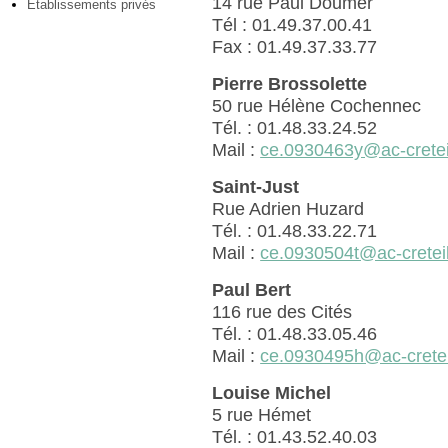
14 rue Paul Doumer
Etablissements privés
Tél : 01.49.37.00.41
Fax : 01.49.37.33.77
Pierre Brossolette
50 rue Hélène Cochennec
Tél. : 01.48.33.24.52
Mail :
ce.0930463y@ac-creteil
Saint-Just
Rue Adrien Huzard
Tél. : 01.48.33.22.71
Mail :
ce.0930504t@ac-creteil
Paul Bert
116 rue des Cités
Tél. : 01.48.33.05.46
Mail :
ce.0930495h@ac-creteil
Louise Michel
5 rue Hémet
Tél. : 01.43.52.40.03