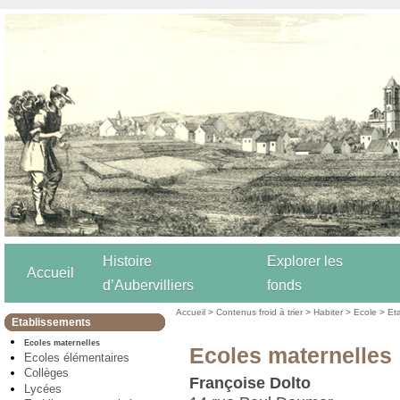
Histoire
Explorer les
Accueil
d’Aubervilliers
fonds
Accueil
>
Contenus froid à trier
>
Habiter
>
Ecole
>
Et
Etablissements
Ecoles maternelles
Ecoles maternelles
Ecoles élémentaires
Collèges
Françoise Dolto
Lycées