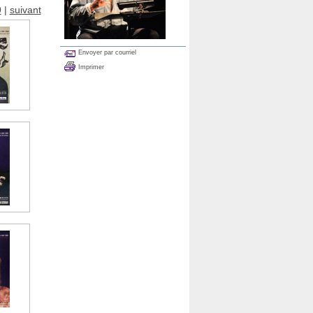
9
|
suivant
Envoyer par courriel
Imprimer