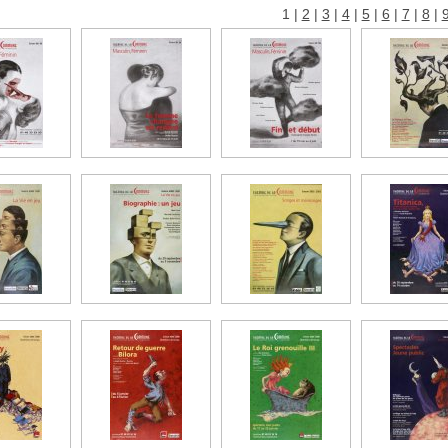
1
|
2
|
3
|
4
|
5
|
6
|
7
|
8
|