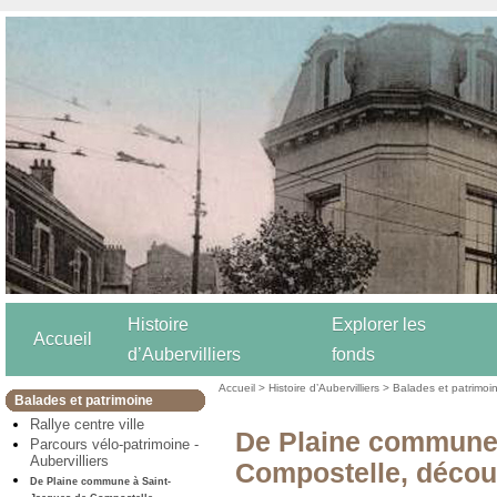
Histoire
Explorer les
Accueil
d’Aubervilliers
fonds
Accueil
>
Histoire d’Aubervilliers
>
Balades et patrimoi
Balades et patrimoine
Rallye centre ville
De Plaine commune 
Parcours vélo-patrimoine -
Aubervilliers
Compostelle, décou
De Plaine commune à Saint-