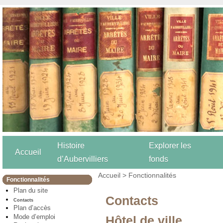
Histoire
Explorer les
Accueil
d’Aubervilliers
fonds
Accueil
>
Fonctionnalités
Fonctionnalités
Plan du site
Contacts
Contacts
Plan d’accès
Mode d’emploi
Hôtel de ville