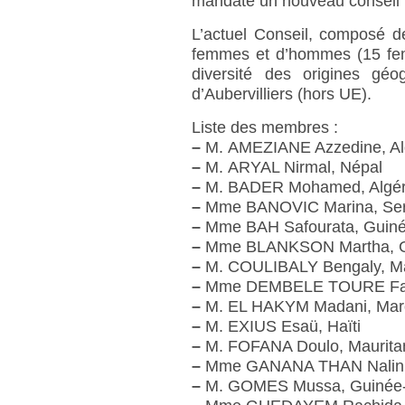
mandaté un nouveau conseil 
L’actuel Conseil, composé d
femmes et d’hommes (15 fem
diversité des origines géo
d’Aubervilliers (hors UE).
Liste des membres :
–
M. AMEZIANE Azzedine, Al
–
M. ARYAL Nirmal, Népal
–
M. BADER Mohamed, Algér
–
Mme BANOVIC Marina, Ser
–
Mme BAH Safourata, Guiné
–
Mme BLANKSON Martha, 
–
M. COULIBALY Bengaly, Ma
–
Mme DEMBELE TOURE Fato
–
M. EL HAKYM Madani, Mar
–
M. EXIUS Esaü, Haïti
–
M. FOFANA Doulo, Maurita
–
Mme GANANA THAN Nalini,
–
M. GOMES Mussa, Guinée-