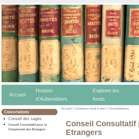
Histoire
Explorer les
Accueil
d’Aubervilliers
fonds
Accueil
>
Contenus froid à trier
>
Concertations
Concertations
Conseil des sages
Conseil Consultatif
Conseil Consultatif pour la
Citoyenneté des Etrangers
Etrangers