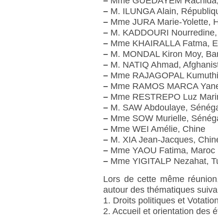
–
Mme GUEDAYEM Rachida, 
–
M. ILUNGA Alain, Républiq
–
Mme JURA Marie-Yolette, H
–
M. KADDOURI Nourredine, 
–
Mme KHAIRALLA Fatma, E
–
M. MONDAL Kiron Moy, Ba
–
M. NATIQ Ahmad, Afghanis
–
Mme RAJAGOPAL Kumuthini
–
Mme RAMOS MARCA Yaneth
–
Mme RESTREPO Luz Marin
–
M. SAW Abdoulaye, Sénéga
–
Mme SOW Murielle, Sénég
–
Mme WEI Amélie, Chine
–
M. XIA Jean-Jacques, Chin
–
Mme YAOU Fatima, Maroc
–
Mme YIGITALP Nezahat, Tu
Lors de cette même réunion
autour des thématiques suiva
1. Droits politiques et Votati
2. Accueil et orientation des