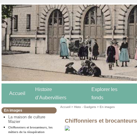
Histoire
Explorer les
Accueil
d’Aubervilliers
fonds
Accueil
>
Histo - Gadgets
>
En images
En images
La maison de culture
Chiffonniers et brocanteurs
Mazier
Chiffonniers et brocanteurs, les
métiers de la récupération