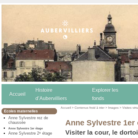
Histoire
Explorer les
Accueil
d’Aubervilliers
fonds
Accueil
>
Contenus froid à trier
>
Images
>
Visites virt
Ecoles maternelles
Anne Sylvestre rez de
Anne Sylvestre 1er
chaussée
Anne Sylvestre 1er étage
Visiter la cour, le dorto
Anne Sylvestre 2
étage
e