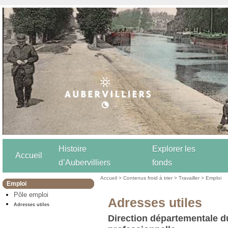
Histoire
Explorer les
Accueil
d’Aubervilliers
fonds
Accueil
>
Contenus froid à trier
>
Travailler
>
Emploi
Emploi
Pôle emploi
Adresses utiles
Adresses utiles
Direction départementale du