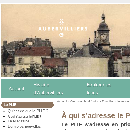
Histoire
Explorer les
Accueil
d’Aubervilliers
fonds
Accueil
>
Contenus froid à trier
>
Travailler
>
Insertion
Le PLIE
Qu’est-ce que le PLIE ?
À qui s’adresse le 
À qui s’adresse le PLIE ?
Le Magazine
Le PLIE s’adresse en priori
Dernières nouvelles