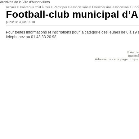
Archives de la Ville d’Aubervilliers
Accueil
>
Contenus froid à trier
>
Participer
>
Associations
>
Chercher une association
>
Spor
Football-club municipal d’A
publié le 3 juin 2010
Pour toutes informations et inscriptions pour la catégorie des jeunes de 6 à 19 
téléphonez au 01 48 33 20 98
© Archive
Imprimé
Adresse de cette page : https://