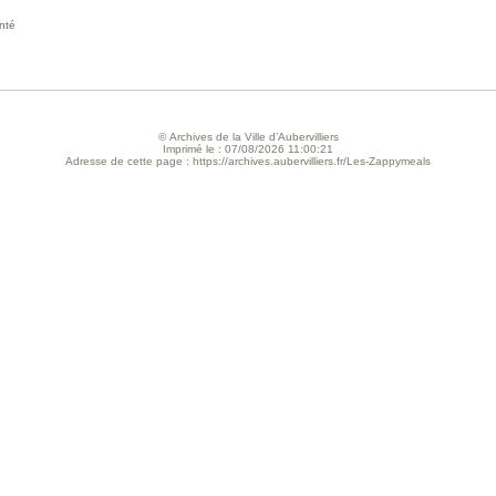
nté
© Archives de la Ville d’Aubervilliers
Imprimé le : 07/08/2026 11:00:21
Adresse de cette page : https://archives.aubervilliers.fr/Les-Zappymeals