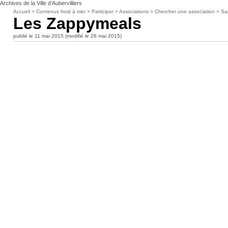
Archives de la Ville d’Aubervilliers
Accueil
>
Contenus froid à trier
>
Participer
>
Associations
>
Chercher une association
>
Sa
Les Zappymeals
publié le 11 mai 2015 (modifié le 26 mai 2015)