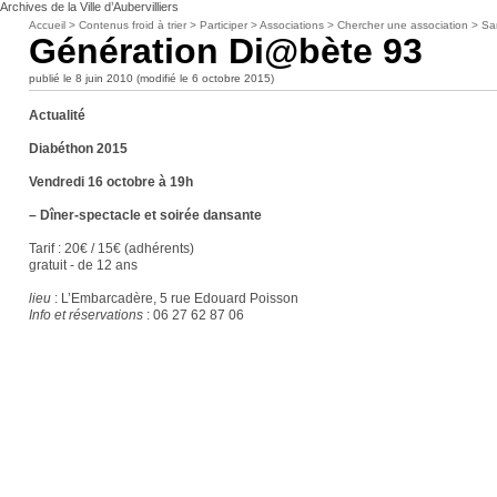
Archives de la Ville d’Aubervilliers
Accueil
>
Contenus froid à trier
>
Participer
>
Associations
>
Chercher une association
>
Sa
Génération Di@bète 93
publié le 8 juin 2010 (modifié le 6 octobre 2015)
Actualité
Diabéthon 2015
Vendredi 16 octobre à 19h
–
Dîner-spectacle et soirée dansante
Tarif : 20€ / 15€ (adhérents)
gratuit - de 12 ans
lieu
: L’Embarcadère, 5 rue Edouard Poisson
Info et réservations
: 06 27 62 87 06