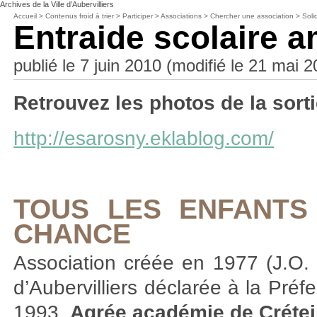
Archives de la Ville d’Aubervilliers
Accueil
>
Contenus froid à trier
>
Participer
>
Associations
>
Chercher une association
>
Soli
Entraide scolaire a
publié le 7 juin 2010 (modifié le 21 mai 
Retrouvez les photos de la sort
http://esarosny.eklablog.com/
TOUS LES ENFANTS
CHANCE
Association créée en 1977 (J.O.
d’Aubervilliers déclarée à la Pré
1993.
Agrée académie de Crétei