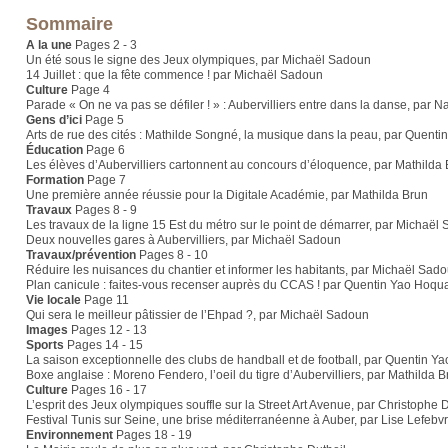
Sommaire
A la une
Pages 2 - 3
Un été sous le signe des Jeux olympiques, par Michaël Sadoun
14 Juillet : que la fête commence ! par Michaël Sadoun
Culture
Page 4
Parade « On ne va pas se défiler ! » : Aubervilliers entre dans la danse, par N
Gens d’ici
Page 5
Arts de rue des cités : Mathilde Songné, la musique dans la peau, par Quent
Éducation
Page 6
Les élèves d’Aubervilliers cartonnent au concours d’éloquence, par Mathilda
Formation
Page 7
Une première année réussie pour la Digitale Académie, par Mathilda Brun
Travaux
Pages 8 - 9
Les travaux de la ligne 15 Est du métro sur le point de démarrer, par Michaël
Deux nouvelles gares à Aubervilliers, par Michaël Sadoun
Travaux/prévention
Pages 8 - 10
Réduire les nuisances du chantier et informer les habitants, par Michaël Sad
Plan canicule : faites-vous recenser auprès du CCAS ! par Quentin Yao Hoqu
Vie locale
Page 11
Qui sera le meilleur pâtissier de l’Ehpad ?, par Michaël Sadoun
Images
Pages 12 - 13
Sports
Pages 14 - 15
La saison exceptionnelle des clubs de handball et de football, par Quentin 
Boxe anglaise : Moreno Fendero, l’oeil du tigre d’Aubervilliers, par Mathilda 
Culture
Pages 16 - 17
L’esprit des Jeux olympiques souffle sur la Street Art Avenue, par Christophe 
Festival Tunis sur Seine, une brise méditerranéenne à Auber, par Lise Lefebv
Environnement
Pages 18 - 19