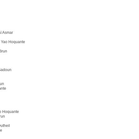
aï Asmar
in Yao Hoquante
 Brun
 Sadoun
oun
ante
Yao Hoquante
Brun
Dutheil
re